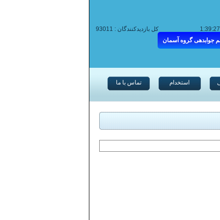
کل بازدیدکنندگان :
93011
م جوابدهی گروه آسمان
استخدام
تماس با ما