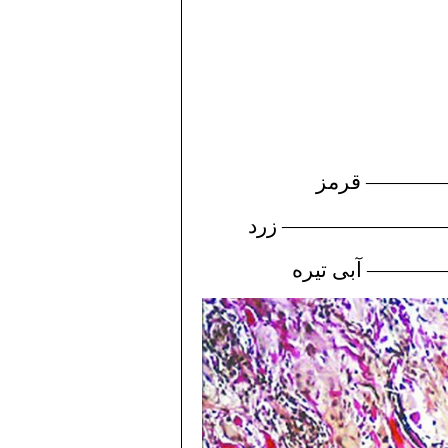
———
قرمز
———————
زرد
———
آبی تیره