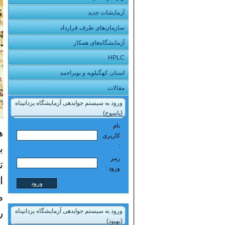
آزمایشات جدید
سازمان‌های طرف قرارداد
آزمایشگاه‌های همکار
HPLC
استان کهگیلویه و بویراحمد
مقالات
ورود به سیستم جوابدهی آزمایشگاه یزدانپناه
(یاسوج)
نام
ه
کاربری
:
ب
رمز
ت
ورود :
ا
م
ر
ورود به سیستم جوابدهی آزمایشگاه یزدانپناه
(بهبود)