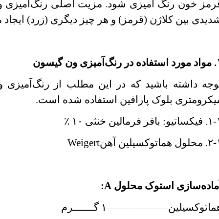
رمز خون رنگ آمیزی شود. مزیت اصلی رنگ‌آمیزی و
دیدی بین کلاژن (قرمز) و هر چیز دیگری (زرد) ایجاد م
رنگ‌آمیزی ون‌ گیسون
یکرومتری بلوک پارافین‌ استفاده شده است.
ساتیو: بافر فرمالین خنثی ۱۰
٪
حلول هماتوکسیلین آهن
Weigert
ماده‌سازی استوک محلول
A
:
ماتوکسیلین
——————
۱ گـــــــرم