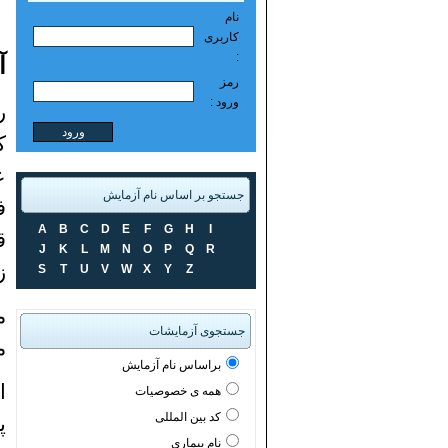
نام
کاربری
:
آ
رمز
ورود :
ر
ک
ع
جستجو بر اساس نام آزمایش
ف
A
B
C
D
E
F
G
H
I
ق
J
K
L
M
N
O
P
Q
R
ز
S
T
U
V
W
X
Y
Z
م
جستجوی آزمایشات
م
براساس نام آزمایش
ا
همه ی خصوصیات
کد بین المللی
پ
نام بیماری