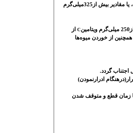
ضدالتهاب غیراستروئیدی مانند ایبوپروفن، ناپروکسن، یا مقادیر بیش از325میلی‌گرم
ن
از
C
چنین از خوردن میوه‌ها
ار(درهنگام ادرارنمودن)
 تا زمان قطع و متوقف شدن