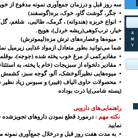
سه روز قبل و درزمان جمع‌آوری نمونه مدفوع از خورد
•
جگر، گوشت گاو، خوک، بره(گوسفند)
•
انواع خربزه (هندوانه) ، گرمک، طالبی،
شلغم، گل‌ک
خیار، ترب‌کوهی(ریشه خردل)، هویج.
A
•
میوه‌ها وعصاره‌های ترش مزه(لیموترش)
M
Y
شما می‌توانید بطور متعادل ازمواد غذایی زیرمیل نمای
•
مقادیرکمی از مرغ خوب پخته شده (جوجه)، بوقلمو
•
مقادیر دلخواه از سبزیجات (خام یا پخته، به استثتاء
•
میوه‌هایی نظیرآلوخشک، آلو، گوجه سبز، کشمش پل
•
محصولات حاوی الیاف (فیبر) و سبوس زیاد نظیر غ
(پسته شامی)یا ذرت بوداده
راهنمایی‌های دارویی
نکته مهم :
درمورد قطع نمودن داروهای تجویزشده ق
نمایید
•
به مدت هفت روز قبل و درخلال جمع‌آوری نمونه 