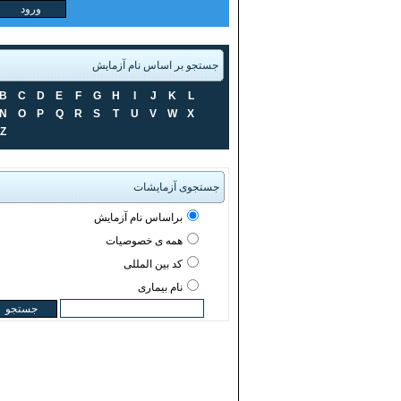
جستجو بر اساس نام آزمایش
B
C
D
E
F
G
H
I
J
K
L
N
O
P
Q
R
S
T
U
V
W
X
Z
جستجوی آزمایشات
براساس نام آزمایش
همه ی خصوصیات
کد بین المللی
نام بیماری