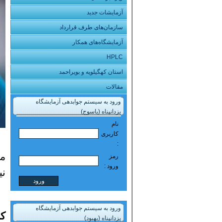
آزمایشات جدید
سازمان‌های طرف قرارداد
آزمایشگاه‌های همکار
HPLC
استان کهگیلویه و بویراحمد
مقالات
ورود به سیستم جوابدهی آزمایشگاه
یزدانپناه (یاسوج)
نام
کاربری
:
مع
رمز
ورود :
نی
ورود به سیستم جوابدهی آزمایشگاه
کا
یزدانپناه (بهبود)