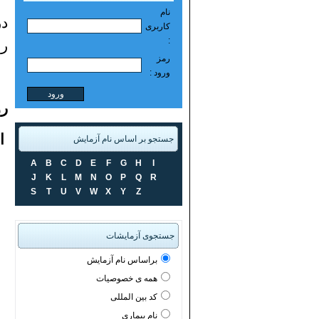
نام
در
کاربری
:
رن
رمز
ورود :
رو
ال
جستجو بر اساس نام آزمایش
A
B
C
D
E
F
G
H
I
فو
J
K
L
M
N
O
P
Q
R
S
T
U
V
W
X
Y
Z
فن
اتانو
جستجوی آزمایشات
براساس نام آزمایش
با 
همه ی خصوصیات
کد بین المللی
نام بیماری