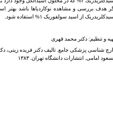
اسیدكلریدریك ۳% كه در محلول اسیدالكل وجود 
ر هدف بررسی و مشاهده نوكاردیاها باشد بهتر ا
یدكلریدریک از اسید سولفوریک ۱% استفاده شود.
یه و تنظیم: دکتر محمد قهری
رچ شناسی پزشکی جامع. تالیف دکتر فریده زینی، دکتر
عود امامی. انتشارات دانشگاه تهران. ۱۳۸۳