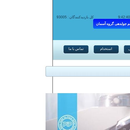
کل بازدیدکنندگان :
93005
م جوابدهی گروه آسمان
استخدام
تماس با ما