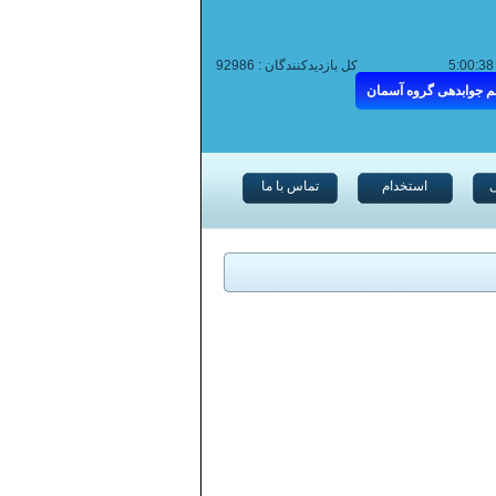
کل بازدیدکنندگان :
92986
م جوابدهی گروه آسمان
استخدام
تماس با ما